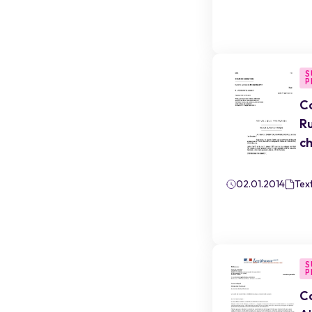
S
P
Co
Ru
ch
02.01.2014
Text
S
P
Co