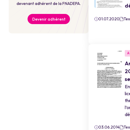
devenant adhérent de la FNADEPA.
d
01.07.2020
Tex
Devenir adhérent
A
Ar
20
se
En
li
th
l’
dél
03.06.2014
Tex