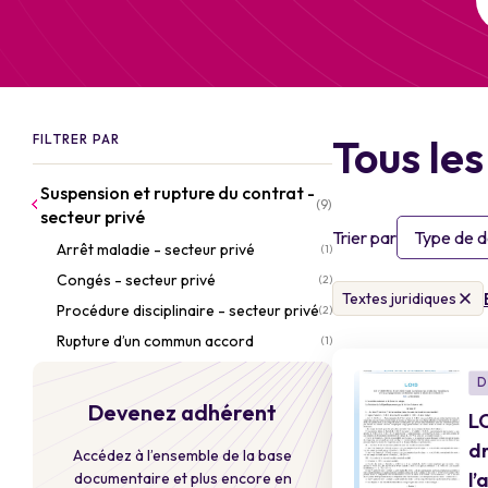
Tous le
FILTRER PAR
Suspension et rupture du contrat -
(9)
secteur privé
Trier par
Type de 
Arrêt maladie - secteur privé
(1)
Congés - secteur privé
(2)
Textes juridiques
Procédure disciplinaire - secteur privé
(2)
Rupture d’un commun accord
(1)
D
Devenez adhérent
LO
dr
Accédez à l’ensemble de la base
l
documentaire et plus encore en