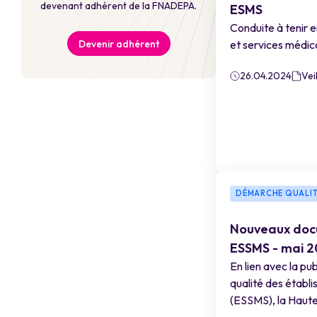
devenant adhérent de la FNADEPA.
ESMS
Conduite à tenir 
Devenir adhérent
et services médi
26.04.2024
Vei
DÉMARCHE QUALI
Nouveaux docu
ESSMS - mai 
En lien avec la pu
qualité des établ
(ESSMS), la Haute 