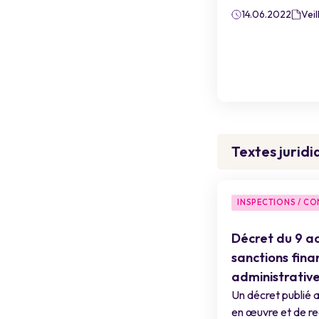
14.06.2022
Veil
Textes juridi
INSPECTIONS / C
Décret du 9 ao
sanctions fina
administrativ
Un décret publié a
en œuvre et de re