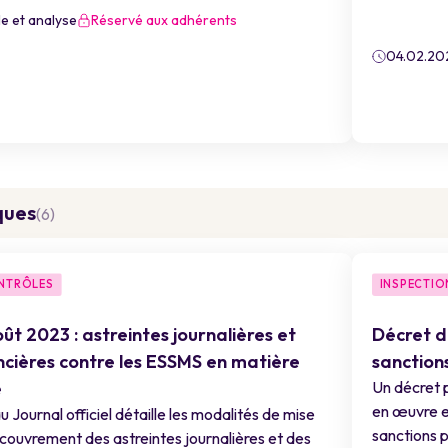
le et analyse
Réservé aux adhérents
04.02.20
ques
(6)
ONTRÔLES
INSPECTIO
ût 2023 : astreintes journalières et
Décret du
ncières contre les ESSMS en matière
sanction
e
Un décret p
en œuvre e
u Journal officiel détaille les modalités de mise
sanctions p
couvrement des astreintes journalières et des