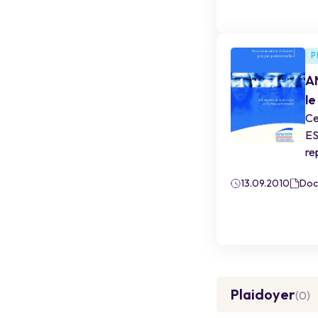
P
AN
le
Ce
ES
re
13.09.2010
Doc
Plaidoyer
(0)