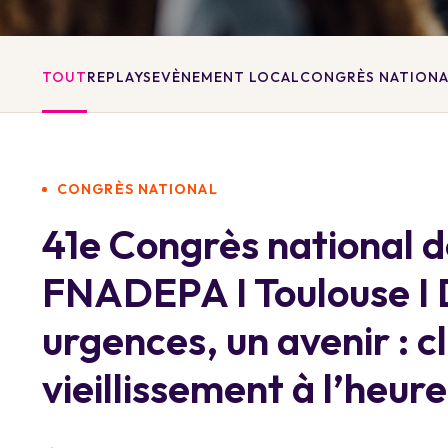
TOUT
REPLAYS
EVÈNEMENT LOCAL
CONGRÈS NATION
CONGRÈS NATIONAL
41e Congrès national d
FNADEPA I Toulouse I
urgences, un avenir : c
vieillissement à l’heur