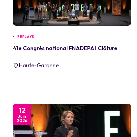
REPLAYS
41e Congrès national FNADEPA I Clôture
Haute-Garonne
12
Juin
2026