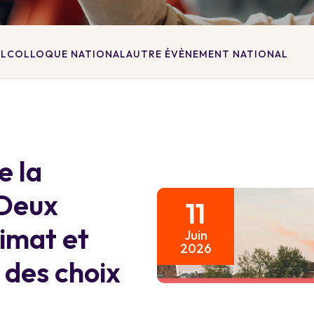
AL
COLLOQUE NATIONAL
AUTRE ÉVÈNEMENT NATIONAL
e la
 Deux
11
limat et
Juin
2026
e des choix