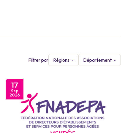
Filtrer par
Régions
Département
17
Sep
2026