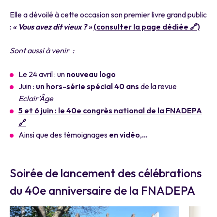
Elle a dévoilé à cette occasion son premier livre grand public
:
« Vous avez dit
vieux ?
»
(consulter la page dédiée 🔗)
Sont aussi à venir :
Le 24 avril : un
nouveau logo
Juin :
un hors-série spécial 40 ans
de la revue
Eclair’Âge
5 et 6 juin : le
40e congrès national
de la FNADEPA
🔗
Ainsi que des témoignages
en vidéo
,
…
Soirée de lancement des célébrations
du 40e anniversaire de la FNADEPA