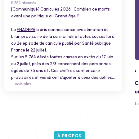
8 382 abonnés
[Communiqué] Canicules 2026 : Combien de morts
avant une politique du Grand âge ?
La
FNADEPA
a pris connaissance avec émotion du
bilan provisoire de la surmortalité toutes causes lors
du 2e épisode de canicule publié par Santé publique
France le 22 juillet.
Sur les 5 764 décès toutes causes en excès du 17 juin
au 2 juillet, près des 2/3 concernent des personnes
âgées de 75 ans et . Ces chiffres sont encore
provisoires et viendront s’ajouter à ceux des autres
C
… voir plus
épisodes caniculaires de cet été. Mais ils constituent
u
déjà un bilan dramatique.
Le
➡️ Retrouvez notre communiqué de presse :
https://cutt.ly/3yyugV5m
À PROPOS