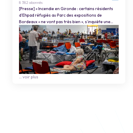
8 382 abonnés
[Presse] « Incendie en Gironde : certains résidents
d’Ehpad réfugiés au Parc des expositions de
Bordeaux « ne vont pas très bien », s’inquiète une
représentante du secteur [
Alexandra Penin
,
présidente de la
FNADEPA
Gironde] »
➡️ Retrouvez son interview sur
franceinfo
:
https://cutt.ly/vyy9yVmr
… voir plus