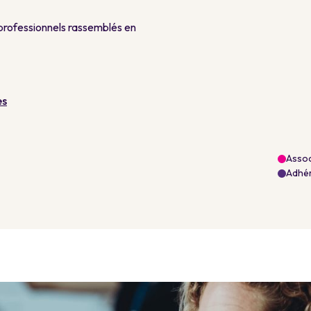
professionnels rassemblés en
es
Assoc
Adhér