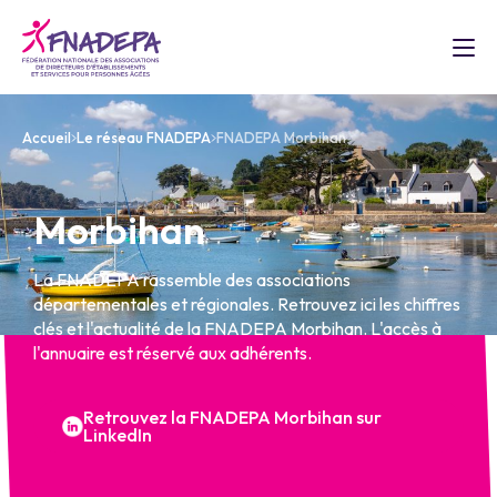
Accueil
Le réseau FNADEPA
FNADEPA Morbihan
Morbihan
La FNADEPA rassemble des associations
départementales et régionales. Retrouvez ici les chiffres
clés et l'actualité de la FNADEPA Morbihan. L'accès à
l'annuaire est réservé aux adhérents.
Retrouvez la FNADEPA Morbihan sur
LinkedIn