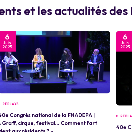
nts et les actualités de
6
6
Juin
Juin
2025
2025
REPLAYS
40e Congrès national de la FNADEPA |
REPL
« Graff, cirque, festival… Comment l’art
40e C
vient aux résidents ? »