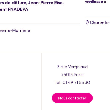
vieillesse »
rs de clôture, Jean-Pierre Riso,
dent FNADEPA
Charente
rente-Maritime
3 rue Vergniaud
75013 Paris
Tel. 01 49 71 55 30
Nous contacter