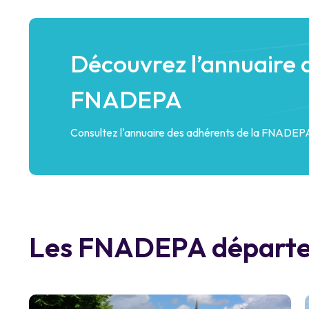
Découvrez l’annuaire 
FNADEPA
Consultez l'annuaire des adhérents de la FNADEPA
Les FNADEPA départem