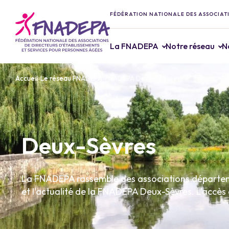
FÉDÉRATION NATIONALE DES ASSOCIATI
La FNADEPA
Notre réseau
N
Accueil
Le réseau FNADEPA
FNADEPA Deux-Sèvres
Deux-Sèvres
La FNADEPA rassemble des associations département
et l'actualité de la FNADEPA Deux-Sèvres. L'accès 