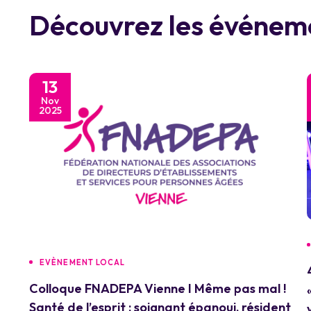
Découvrez les événeme
13
Nov
2025
EVÈNEMENT LOCAL
Colloque FNADEPA Vienne I Même pas mal !
Santé de l’esprit : soignant épanoui, résident