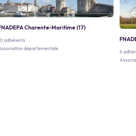
FNADEPA Charente-Maritime (17)
FNADE
10 adhérents
Association départementale
6 adhér
Associa