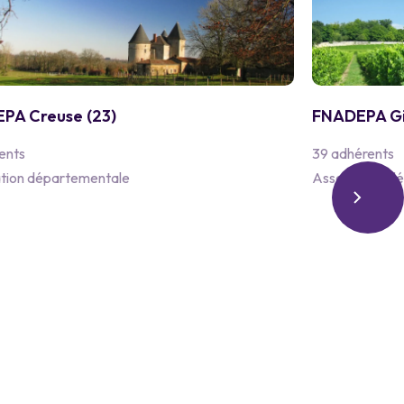
PA Creuse (23)
FNADEPA Gi
ents
39 adhérents
tion départementale
Association d