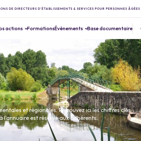
ONS DE DIRECTEURS D’ÉTABLISSEMENTS & SERVICES POUR PERSONNES ÂGÉES
os actions
Formations
Évènements
Base documentaire
ales et régionales. Retrouvez ici les chiffres clés
à l'annuaire est réservé aux adhérents.