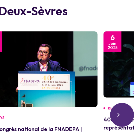
s Deux-Sèvres
6
Juin
2025
REPLAYS
AYS
40e Congrès
représentat
ongrès national de la FNADEPA |