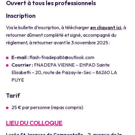
Ouvert à tous les professionnels
Inscription
Via le bulletin d’inscription, à télécharger
en cliquant ici
, à
retourner dûment complété et signé, accompagné du
règlement, à retourner avant le 3 novembre 2025 :
E-mail :
flash-fnadepa86@outlook.com
Courrier :
FNADEPA VIENNE – EHPAD Sainte
Elisabeth – 20, route de Paizay-le-Sec – 86260 LA
PUYE
Tarif
25 € par personne (repas compris)
LIEU DU COLLOQUE
Lycée St Jacques de Compostelle – 2, avenue de la