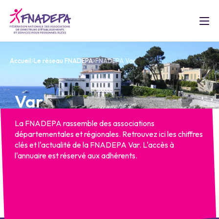
Accueil
Le réseau FNADEPA
FNADEPA Var
Var
La FNADEPA rassemble des associations
départementales et régionales. Retrouvez ici les chiffres
clés et l'actualité de la FNADEPA Var. L'accès à
l'annuaire est réservé aux adhérents.