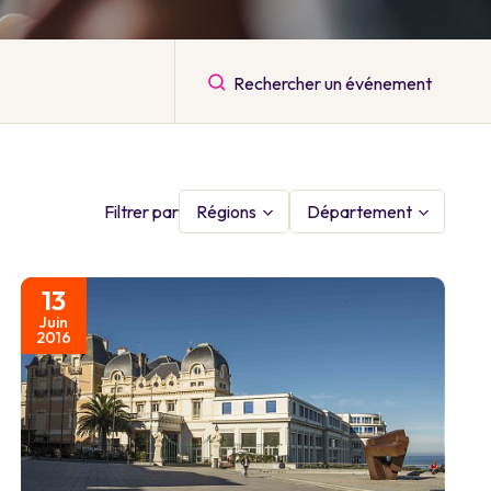
Filtrer par
Régions
Département
13
Juin
2016