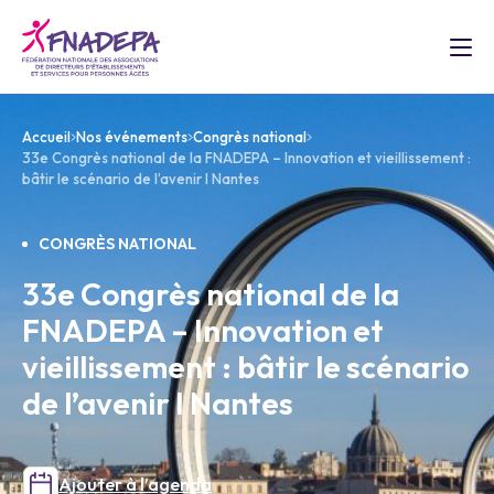
Accueil
Nos événements
Congrès national
33e Congrès national de la FNADEPA – Innovation et vieillissement :
bâtir le scénario de l’avenir I Nantes
CONGRÈS NATIONAL
33e Congrès national de la
FNADEPA – Innovation et
vieillissement : bâtir le scénario
de l’avenir I Nantes
Ajouter à l’agenda