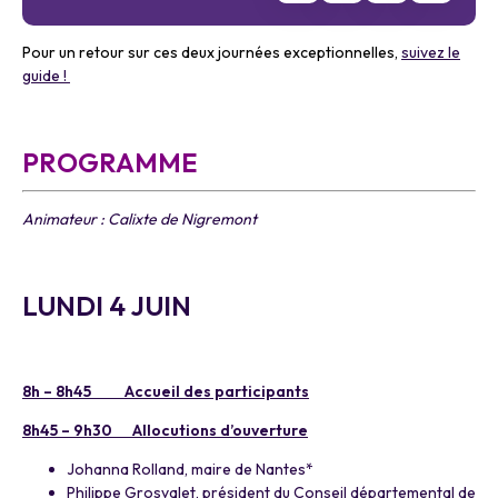
Pour un retour sur ces deux journées exceptionnelles,
suivez le
guide !
a
PROGRAMME
Animateur : Calixte de Nigremont
a
LUNDI 4 JUIN
a
8h – 8h45 Accueil des participants
8h45 – 9h30 Allocutions d’ouverture
Johanna Rolland, maire de Nantes*
Philippe Grosvalet, président du Conseil départemental de