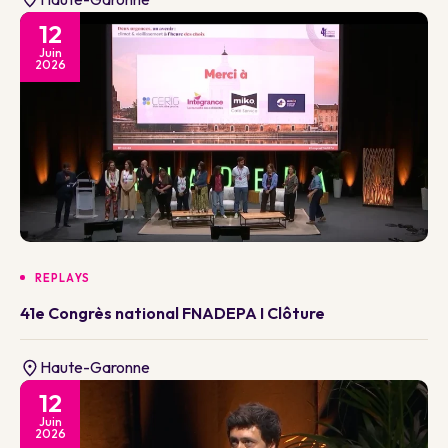
12
Juin
2026
REPLAYS
41e Congrès national FNADEPA I Clôture
Haute-Garonne
12
Juin
2026