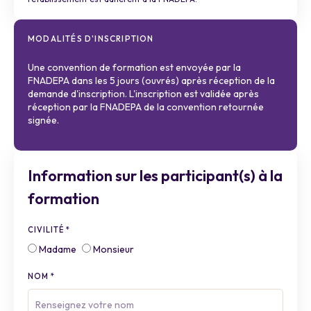
MODALITÉS D'INSCRIPTION
Une convention de formation est envoyée par la
FNADEPA dans les 5 jours (ouvrés) après réception de la
demande d'inscription. L'inscription est validée après
réception par la FNADEPA de la convention retournée
signée.
Inscription
If
Formation
you
Information sur les participant(s) à la
are
formation
human,
leave
this
CIVILITÉ
*
field
Madame
Monsieur
blank.
NOM
*