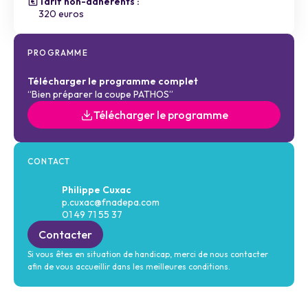
Tarif non-adhérents :
320 euros
PROGRAMME
Télécharger le programme complet
“Bien préparer la coupe PATHOS”
Télécharger le programme
CONTACT
Philippe Cuxac
p.cuxac@fnadepa.com
01 49 71 55 37
Contacter
Si vous êtes en situation de handicap, merci de nous contacter
afin de vous accueillir dans les meilleures conditions.