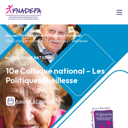
Accueil
Nos événements
Colloque National
10e Colloque national – Les Politiques Vieillesse
COLLOQUE NATIONAL
10e Colloque national – Les
Politiques Vieillesse
Ajouter à l’agenda