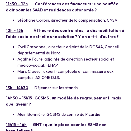
11h30 – 12h
Conférences des financeurs : une bouffée
d’air pour les SAAD et résidences autonomie ?
Stéphane Corbin, directeur de la compensation, CNSA
12h – 13h
À l’heure des contraintes, la déshabilitation à
l’aide sociale est-elle une solution ? Y en a-t-il d’autres ?
Cyril Carbonnel, directeur adjoint de la DOSAA, Conseil
départemental du Nord
Agathe Faure, adjointe de direction secteur social et
médico-social, FEHAP
Marc Clouvel, expert-comptable et commissaire aux
comptes, AXIOME D.I.S.
13h – 14h30
Déjeuner sur les stands
14h30 – 15h15
GCSMS : un modèle de regroupement, mais
quel avenir ?
Alain Bonnière, GCSMS du centre de Picardie
15h15 – 16h
GHT : quelle place pour les ESMS non
hospitaliers ?