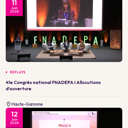
11
Juin
2026
REPLAYS
41e Congrès national FNADEPA I Allocutions
d’ouverture
Haute-Garonne
12
Juin
2026