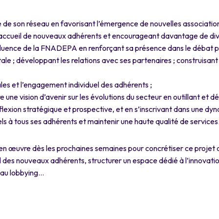
é de son réseau en favorisant l’émergence de nouvelles associati
accueil de nouveaux adhérents et encourageant davantage de dive
fluence de la FNADEPA en renforçant sa présence dans le débat p
le ; développant les relations avec ses partenaires ; construisant
les et l’engagement individuel des adhérents ;
e une vision d’avenir sur les évolutions du secteur en outillant e
éflexion stratégique et prospective, et en s’inscrivant dans une d
ls à tous ses adhérents et maintenir une haute qualité de services
 en œuvre dès les prochaines semaines pour concrétiser ce projet a
l des nouveaux adhérents, structurer un espace dédié à l’innovatio
 au lobbying…