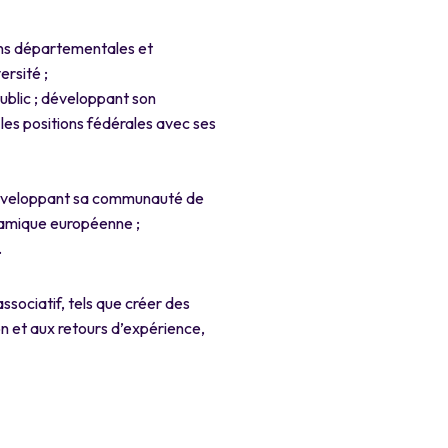
ons départementales et
rsité ;
ublic ; développant son
 les positions fédérales avec ses
t développant sa communauté de
ynamique européenne ;
.
ssociatif, tels que créer des
n et aux retours d’expérience,