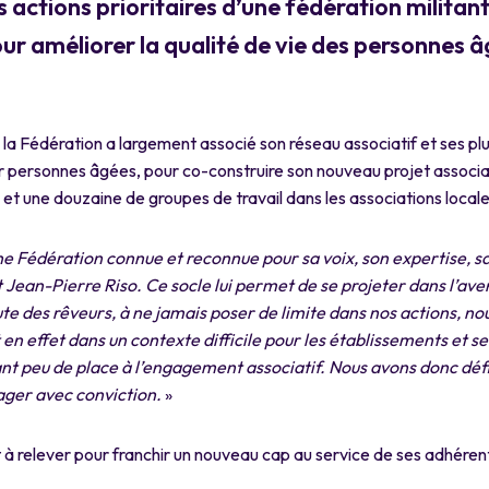
es actions prioritaires d’une fédération milita
ur améliorer la qualité de vie des personnes â
, la Fédération a largement associé son réseau associatif et ses pl
r personnes âgées, pour co-construire son nouveau projet associat
fs et une douzaine de groupes de travail dans les associations locale
e Fédération connue et reconnue pour sa voix, son expertise, s
 Jean-Pierre Riso. Ce socle lui permet de se
projeter dans l’ave
te des rêveurs, à ne
jamais poser de limite dans nos actions, n
t en effet dans un contexte difficile pour les établissements et s
ant peu de place à l’engagement associatif. Nous avons donc déf
ager avec conviction.
»
à relever pour franchir un nouveau cap au service de ses adhérent