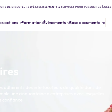
ONS DE DIRECTEURS D’ÉTABLISSEMENTS & SERVICES POUR PERSONNES ÂGÉES
os actions
Formations
Évènements
Base documentaire
ires
es adhérents des interlocuteurs de qualité dans de
mble une cinquantaine d'entreprises avec lesquelles
e confiance.