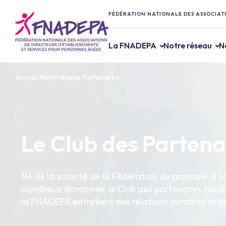
FÉDÉRATION NATIONALE DES ASSOCIATI
La FNADEPA
Notre réseau
N
Accueil
Notre réseau
Partenaires
Le Club des Partena
Né de la volonté de la Fédération de proposer à s
nombreux domaines, le Club des partenaires rasse
la FNADEPA entretient des relations durables et d