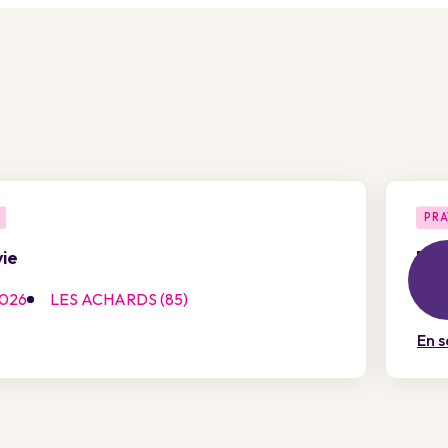
PRA
vie
Pré
2026
LES ACHARDS (85)
15 o
En s