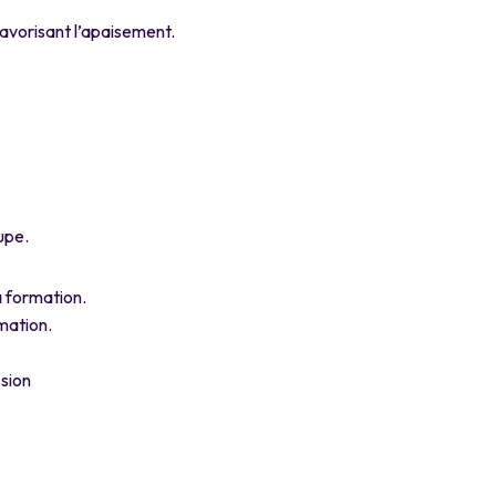
avorisant l’apaisement.
upe.
 formation.
rmation.
ssion