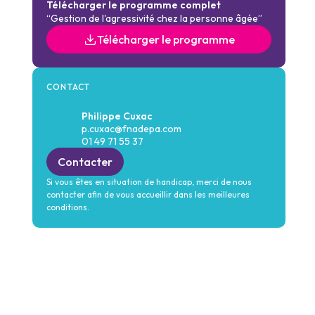
Télécharger le programme complet
“Gestion de l'agressivité chez la personne âgée”
Télécharger le programme
CONTACT
Philippe Cuxac
p.cuxac@fnadepa.com
01 49 71 55 37
Contacter
Si vous êtes en situation de handicap, merci de nous
contacter afin de vous accueillir dans les meilleures
conditions.