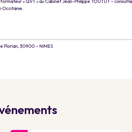
 formateur « QVT » au Cabinet Jean-Philippe TOUTUT – consult
n Occitanie.
rue Florian, 30900 – NIMES
 événements