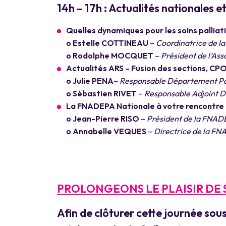
14h – 17h : Actualités nationales e
Quelles dynamiques pour les soins palliatif
o Estelle COTTINEAU
–
Coordinatrice de la 
o Rodolphe MOCQUET
–
Président de l’Ass
Actualités ARS – Fusion des sections, CP
o Julie PENA
–
Responsable Département Par
o Sébastien RIVET
–
Responsable Adjoint D
La FNADEPA Nationale à votre rencontre 
o Jean-Pierre RISO
–
Président de la FNA
o Annabelle VEQUES
–
Directrice de la F
PROLONGEONS LE PLAISIR DE
Afin de clôturer cette journée sou