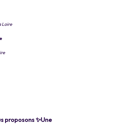
a Loire
ge
ire
ous proposons
✨️Une