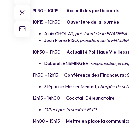
9h30 – 10h15
Accueil des participants
10h15 – 10h30
Ouverture de la journée
Alain CHOLAT,
président de la FNADEPA 
Jean Pierre RISO,
président de la FNADE
10h30 – 11h30
Actualité Politique Vieilless
Déborah ENSMINGER,
responsable jurid
11h30 – 12h15
Conférence des Financeurs : 
Stéphanie Messer Menard,
chargée de sui
12h15 – 14h00
Cocktail Déjeunatoire
Offert par la société ELIO
14h00 – 15h15
Mettre en place la communicat