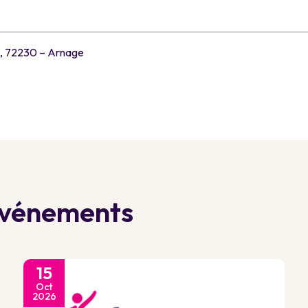
s, 72230 – Arnage
 événements
15
Oct
2026