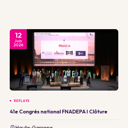
12
Juin
2026
REPLAYS
41e Congrès national FNADEPA I Clôture
Haute-Garonne