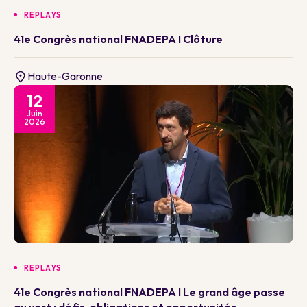
REPLAYS
41e Congrès national FNADEPA I Clôture
Haute-Garonne
12
Juin
2026
REPLAYS
41e Congrès national FNADEPA I Le grand âge passe
au vert : défis, obligations et opportunités